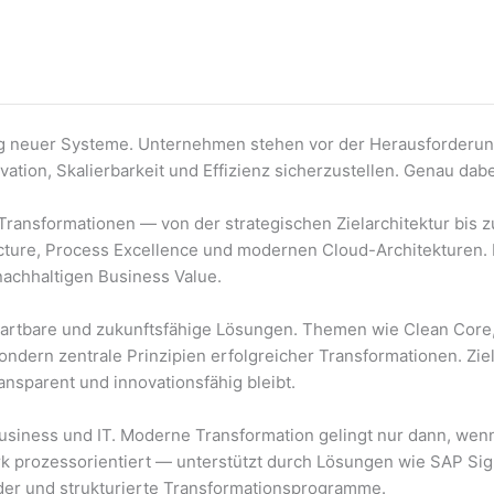
ung neuer Systeme. Unternehmen stehen vor der Herausforderun
ation, Skalierbarkeit und Effizienz sicherzustellen. Genau dabe
Transformationen — von der strategischen Zielarchitektur bis 
cture, Process Excellence und modernen Cloud-Architekturen. 
nachhaltigen Business Value.
wartbare und zukunftsfähige Lösungen. Themen wie Clean Core
ndern zentrale Prinzipien erfolgreicher Transformationen. Ziel
transparent und innovationsfähig bleibt.
Business und IT. Moderne Transformation gelingt nur dann, wen
rk prozessorientiert — unterstützt durch Lösungen wie SAP Si
lder und strukturierte Transformationsprogramme.