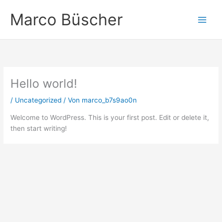
Zum
Marco Büscher
Inhalt
springen
Hello world!
/
Uncategorized
/ Von
marco_b7s9ao0n
Welcome to WordPress. This is your first post. Edit or delete it,
then start writing!